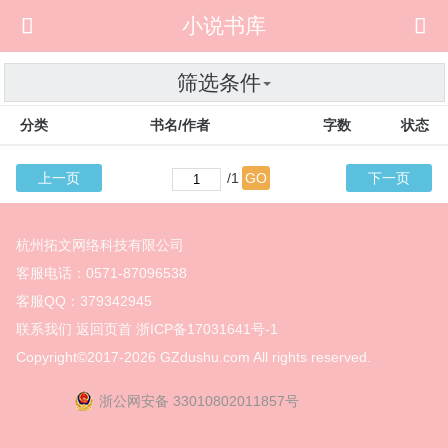

小说书库

筛选条件
分类
书名/作者
字数
状态
上一页
/1
GO
下一页
杭州拓文网络科技有限公司
客服电话：0571-87096538
客服QQ：379342945
联系我们
返回页首
浙ICP备17031641号-1
Copyright©2017-2026
GZdushu.com All rights reserved.
浙公网安备 33010802011857号