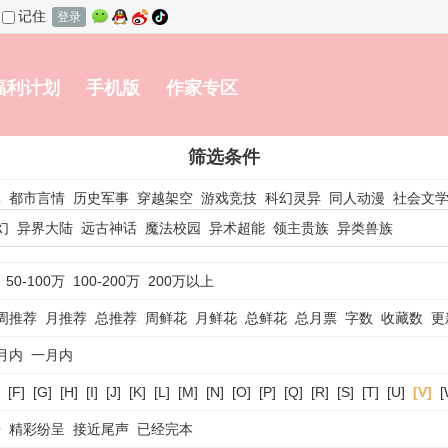
记住
登录
福利计划
手机版
作家专区
筛选条件
真
都市言情
历史军事
穿越架空
游戏竞技
科幻灵异
同人动漫
社会文
幻
异界大陆
远古神话
魔法校园
异术超能
领主贵族
异类兽族
50-100万
100-200万
200万以上
周推荐
月推荐
总推荐
周鲜花
月鲜花
总鲜花
总月票
字数
收藏数
更
月内
一月内
[F]
[G]
[H]
[I]
[J]
[K]
[L]
[M]
[N]
[O]
[P]
[Q]
[R]
[S]
[T]
[U]
[V]
[
开
精彩纷呈
接近尾声
已经完本