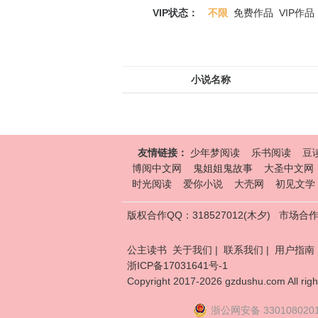
VIP状态：
不限
免费作品
VIP作品
小说名称
友情链接：
少年梦阅读
乐书阅读
豆
博阅中文网
鬼姐姐鬼故事
大圣中文网
时光阅读
爱你小说
大壳网
初见文学
版权合作QQ：318527012(木夕)
市场合作Q
公主读书
关于我们
|
联系我们
|
用户指南
浙ICP备17031641号-1
Copyright 2017-2026 gzdushu.com All righ
浙公网安备 330108020