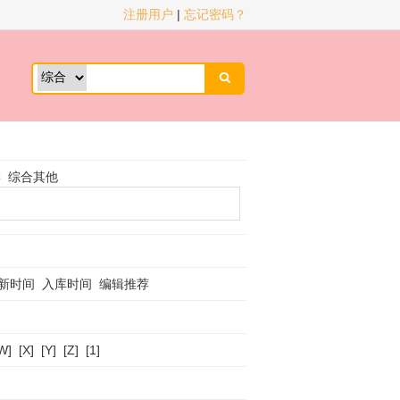
注册用户
|
忘记密码？

学
综合其他
新时间
入库时间
编辑推荐
W]
[X]
[Y]
[Z]
[1]