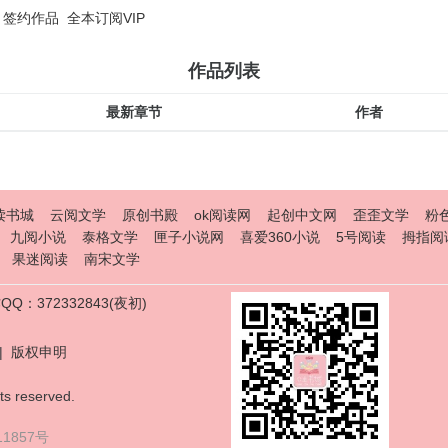
签约作品
全本订阅VIP
作品列表
最新章节
作者
读书城
云阅文学
原创书殿
ok阅读网
起创中文网
歪歪文学
粉
九阅小说
泰格文学
匣子小说网
喜爱360小说
5号阅读
拇指阅
果迷阅读
南宋文学
Q：372332843(夜初)
|
版权申明
ts reserved.
11857号