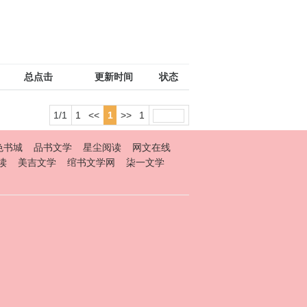
总点击
更新时间
状态
1/1
1
<<
1
>>
1
色书城
品书文学
星尘阅读
网文在线
读
美吉文学
绾书文学网
柒一文学