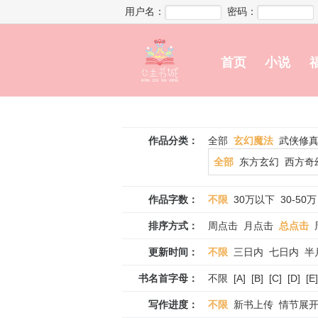
用户名：
密码：
首页
小说
作品分类：
全部
玄幻魔法
武侠修
全部
东方玄幻
西方奇
作品字数：
不限
30万以下
30-50万
排序方式：
周点击
月点击
总点击
更新时间：
不限
三日内
七日内
半
书名首字母：
不限
[A]
[B]
[C]
[D]
[E]
写作进度：
不限
新书上传
情节展