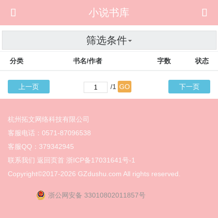

小说书库

筛选条件
分类
书名/作者
字数
状态
上一页
/1
GO
下一页
杭州拓文网络科技有限公司
客服电话：0571-87096538
客服QQ：379342945
联系我们
返回页首
浙ICP备17031641号-1
Copyright©2017-2026
GZdushu.com All rights reserved.
浙公网安备 33010802011857号