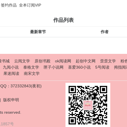
签约作品
全本订阅VIP
作品列表
最新章节
作者
读书城
云阅文学
原创书殿
ok阅读网
起创中文网
歪歪文学
粉
九阅小说
泰格文学
匣子小说网
喜爱360小说
5号阅读
拇指阅
果迷阅读
南宋文学
Q：372332843(夜初)
|
版权申明
ts reserved.
11857号