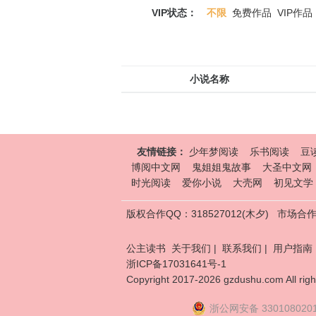
VIP状态：
不限
免费作品
VIP作品
小说名称
友情链接：
少年梦阅读
乐书阅读
豆
博阅中文网
鬼姐姐鬼故事
大圣中文网
时光阅读
爱你小说
大壳网
初见文学
版权合作QQ：318527012(木夕)
市场合作Q
公主读书
关于我们
|
联系我们
|
用户指南
浙ICP备17031641号-1
Copyright 2017-2026 gzdushu.com All righ
浙公网安备 330108020