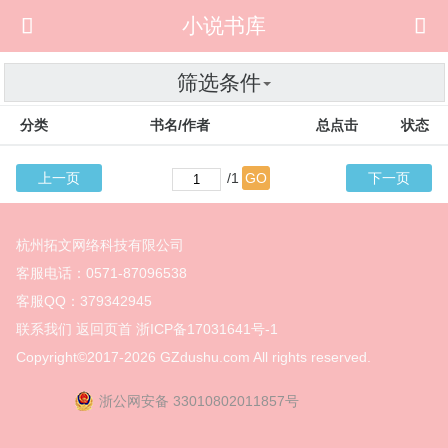

小说书库

筛选条件
分类
书名/作者
总点击
状态
上一页
/1
GO
下一页
杭州拓文网络科技有限公司
客服电话：0571-87096538
客服QQ：379342945
联系我们
返回页首
浙ICP备17031641号-1
Copyright©2017-2026
GZdushu.com All rights reserved.
浙公网安备 33010802011857号