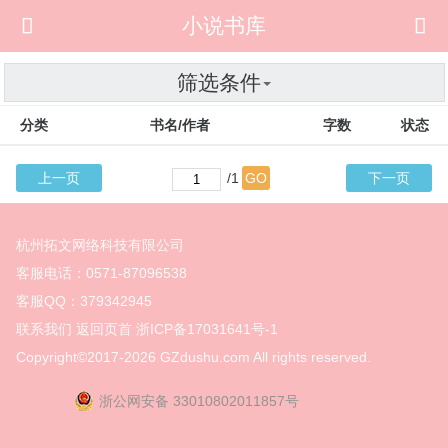

小说书库

筛选条件
分类
书名/作者
字数
状态
上一页
/1
GO
下一页
杭州拓文网络科技有限公司
客服电话：0571-87096538
客服QQ：379342945
联系我们
返回页首
浙ICP备17031641号-1
Copyright©2017-2026
GZdushu.com All rights reserved.
浙公网安备 33010802011857号