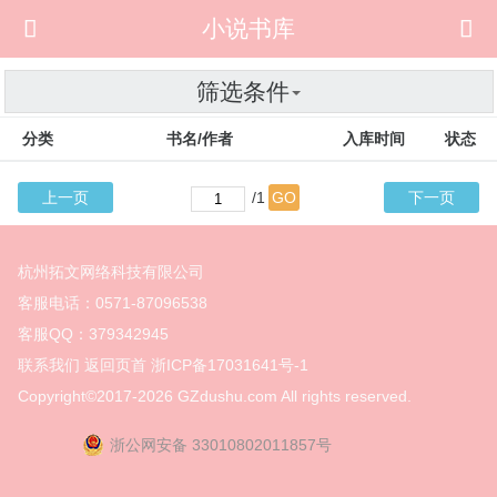

小说书库

筛选条件
分类
书名/作者
入库时间
状态
上一页
/1
GO
下一页
杭州拓文网络科技有限公司
客服电话：0571-87096538
客服QQ：379342945
联系我们
返回页首
浙ICP备17031641号-1
Copyright©2017-2026
GZdushu.com All rights reserved.
浙公网安备 33010802011857号