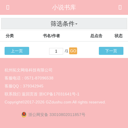

小说书库

筛选条件
分类
书名/作者
总点击
状态
上一页
/1
GO
下一页
杭州拓文网络科技有限公司
客服电话：0571-87096538
客服QQ：379342945
联系我们
返回页首
浙ICP备17031641号-1
Copyright©2017-2026
GZdushu.com All rights reserved.
浙公网安备 33010802011857号