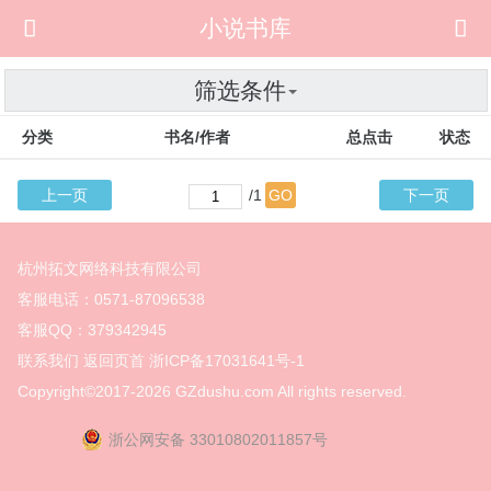

小说书库

筛选条件
分类
书名/作者
总点击
状态
上一页
/1
GO
下一页
杭州拓文网络科技有限公司
客服电话：0571-87096538
客服QQ：379342945
联系我们
返回页首
浙ICP备17031641号-1
Copyright©2017-2026
GZdushu.com All rights reserved.
浙公网安备 33010802011857号